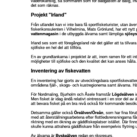
väderokänslig, så sommaren som för badgästen är dålig, inver
väderokänslig, så sommaren som för badgästen är dålig, inver
det som räknas.
det som räknas.
Projekt "Irland"
Projekt "Irland"
Från utlandet kan vi inte bara få sportfisketurister, utan ä
Från utlandet kan vi inte bara få sportfisketurister, utan ä
fiskerikonsulenten i Vilhelmina, Mats Grönlund, har ett nytt pr
fiskerikonsulenten i Vilhelmina, Mats Grönlund, har ett nytt pr
vattenmagasin
vattenmagasin
i de utbyggda älvarna samt lämpliga
i de utbyggda älvarna samt lämpliga
sjösy
sjösy
Irland ses som ett föregångsland när det gäller att ta tillvara
Irland ses som ett föregångsland när det gäller att ta tillvara
sjöfiske en hel del att tillföra.
sjöfiske en hel del att tillföra.
En av grundtankarna i projektet är att, inom ramen för ett in
En av grundtankarna i projektet är att, inom ramen för ett in
möjligheter till sjöfiske och den kvalitet det kan anses hålla.
möjligheter till sjöfiske och den kvalitet det kan anses hålla.
Inventering av fiskevatten
Inventering av fiskevatten
En inventering har gjorts av utvecklingsbara sportfiskevatte
En inventering har gjorts av utvecklingsbara sportfiskevatte
områdena fjäll-, skogs- och kustregionerna samt älvarna. 
områdena fjäll-, skogs- och kustregionerna samt älvarna. 
För Nordmaling, Bjurholm och Åsele framstår
För Nordmaling, Bjurholm och Åsele framstår
Lögdeälven
Lögdeälven
i
i
Men fisket är idag ändå relativt ointressant i en stor del av
Men fisket är idag ändå relativt ointressant i en stor del av
att bevara fisket på en bra nivå också för kommande besök
att bevara fisket på en bra nivå också för kommande besök
Detsamma gäller också
Detsamma gäller också
Öreälven/Öreån
Öreälven/Öreån
, som har fina föru
, som har fina föru
med att återställningsarbetena efter flottledsrensningarna får
med att återställningsarbetena efter flottledsrensningarna får
riktning med en ökning av gäddfiskeplatser istället. Där fin
riktning med en ökning av gäddfiskeplatser istället. Där fin
skulle kunna attrahera gäddfiskare från exempelvis flytring
skulle kunna attrahera gäddfiskare från exempelvis flytring
Av älvarna är
Av älvarna är
Byskeälven
Byskeälven
redan en riksresurs.
redan en riksresurs.