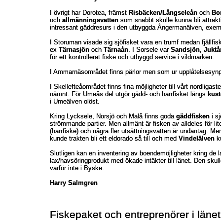
I övrigt har Dorotea, främst
I övrigt har Dorotea, främst
Risbäcken/Långseleån
Risbäcken/Långseleån
och
och
Bo
Bo
och
och
allmänningsvatten
allmänningsvatten
som snabbt skulle kunna bli attrakt
som snabbt skulle kunna bli attrakt
intressant gäddresurs i den utbyggda Ångermanälven, exe
intressant gäddresurs i den utbyggda Ångermanälven, exe
I Storuman visade sig sjöfisket vara en trumf medan fjällfis
I Storuman visade sig sjöfisket vara en trumf medan fjällfis
ex
ex
Tärnasjön
Tärnasjön
och
och
Tärnaån
Tärnaån
. I Sorsele var
. I Sorsele var
Sandsjön
Sandsjön
,
,
Juktå
Juktå
för ett kontrollerat fiske och utbyggd service i vildmarken.
för ett kontrollerat fiske och utbyggd service i vildmarken.
I Ammarnäsområdet finns pärlor men som ur upplåtelsesynpu
I Ammarnäsområdet finns pärlor men som ur upplåtelsesynpu
I Skellefteåområdet finns fina möjligheter till vårt nordligast
I Skellefteåområdet finns fina möjligheter till vårt nordligast
nämnt. För Umeås del utgör gädd- och harrfisket längs
nämnt. För Umeås del utgör gädd- och harrfisket längs
kust
kust
i Umeälven olöst.
i Umeälven olöst.
Kring Lycksele, Norsjö och Malå finns goda
Kring Lycksele, Norsjö och Malå finns goda
gäddfisken
gäddfisken
i s
i s
strömmande partier. Men allmänt är fisken av alldeles för lit
strömmande partier. Men allmänt är fisken av alldeles för lit
(harrfiske) och några fler utsättningsvatten är undantag. M
(harrfiske) och några fler utsättningsvatten är undantag. M
kunde trakten bli ett eldorado så till och med
kunde trakten bli ett eldorado så till och med
Vindelälven
Vindelälven
ku
ku
Slutligen kan en inventering av boendemöjligheter kring de 
Slutligen kan en inventering av boendemöjligheter kring de 
lax/havsöringprodukt med ökade intäkter till länet. Den skul
lax/havsöringprodukt med ökade intäkter till länet. Den skul
varför inte i Byske.
varför inte i Byske.
Harry Salmgren
Harry Salmgren
Fiskepaket och entreprenörer i länet
Fiskepaket och entreprenörer i länet