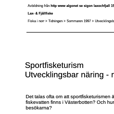
Avbildning från
Avbildning från
http www algonet se sigon laxochfjall 1
http www algonet se sigon laxochfjall 1
Lax- & Fjällfiske
Lax- & Fjällfiske
Fiska i norr > Tidningen > Sommaren 1997 > Utvecklingsb
Fiska i norr > Tidningen > Sommaren 1997 > Utvecklingsb
Sportfisketurism
Sportfisketurism
Utvecklingsbar näring -
Utvecklingsbar näring -
Det talas ofta om att sportfisketurismen 
Det talas ofta om att sportfisketurismen 
fiskevatten finns i Västerbotten? Och hu
fiskevatten finns i Västerbotten? Och hu
besökarna?
besökarna?