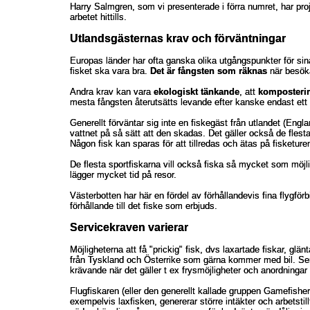
Harry Salmgren, som vi presenterade i förra numret, har proje
Harry Salmgren, som vi presenterade i förra numret, har proje
arbetet hittills.
arbetet hittills.
Utlandsgästernas krav och förväntningar
Utlandsgästernas krav och förväntningar
Europas länder har ofta ganska olika utgångspunkter för si
Europas länder har ofta ganska olika utgångspunkter för si
fisket ska vara bra.
fisket ska vara bra.
Det är fångsten som räknas
Det är fångsten som räknas
när besöka
när besöka
Andra krav kan vara
Andra krav kan vara
ekologiskt tänkande
ekologiskt tänkande
, att
, att
komposteri
komposteri
mesta fångsten återutsätts levande efter kanske endast ett 
mesta fångsten återutsätts levande efter kanske endast ett 
Generellt förväntar sig inte en fiskegäst från utlandet (Engla
Generellt förväntar sig inte en fiskegäst från utlandet (Engla
vattnet på så sätt att den skadas. Det gäller också de flest
vattnet på så sätt att den skadas. Det gäller också de flest
Någon fisk kan sparas för att tillredas och ätas på fisketure
Någon fisk kan sparas för att tillredas och ätas på fisketure
De flesta sportfiskarna vill också fiska så mycket som möjli
De flesta sportfiskarna vill också fiska så mycket som möjli
lägger mycket tid på resor.
lägger mycket tid på resor.
Västerbotten har här en fördel av förhållandevis fina flygför
Västerbotten har här en fördel av förhållandevis fina flygför
förhållande till det fiske som erbjuds.
förhållande till det fiske som erbjuds.
Servicekraven varierar
Servicekraven varierar
Möjligheterna att få "prickig" fisk, dvs laxartade fiskar, glän
Möjligheterna att få "prickig" fisk, dvs laxartade fiskar, glän
från Tyskland och Österrike som gärna kommer med bil. Ser
från Tyskland och Österrike som gärna kommer med bil. Ser
krävande när det gäller t ex frysmöjligheter och anordningar 
krävande när det gäller t ex frysmöjligheter och anordningar 
Flugfiskaren (eller den generellt kallade gruppen Gamefish
Flugfiskaren (eller den generellt kallade gruppen Gamefish
exempelvis laxfisken, genererar större intäkter och arbetst
exempelvis laxfisken, genererar större intäkter och arbetst