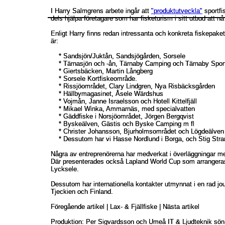
I Harry Salmgrens arbete ingår att "produktutveckla" sportfi
I Harry Salmgrens arbete ingår att
"produktutveckla"
sportfi
dels hjälpa företagare som har fisketurism i sitt utbud att 
dels hjälpa företagare som har fisketurism i sitt utbud att 
Enligt Harry finns redan intressanta och konkreta fiskepake
Enligt Harry finns redan intressanta och konkreta fiskepake
är:
är:
* Sandsjön/Juktån, Sandsjögården, Sorsele
* Sandsjön/Juktån, Sandsjögården, Sorsele
* Tärnasjön och -ån, Tärnaby Camping och Tärnaby Spor
* Tärnasjön och -ån, Tärnaby Camping och Tärnaby Spor
* Giertsbäcken, Martin Långberg
* Giertsbäcken, Martin Långberg
* Sorsele Kortfiskeområde.
* Sorsele Kortfiskeområde.
* Rissjöområdet, Clary Lindgren, Nya Risbäcksgården
* Rissjöområdet, Clary Lindgren, Nya Risbäcksgården
* Hällbymagasinet, Åsele Wärdshus
* Hällbymagasinet, Åsele Wärdshus
* Vojmån, Janne Israelsson och Hotell Kittelfjäll
* Vojmån, Janne Israelsson och Hotell Kittelfjäll
* Mikael Winka, Ammarnäs, med specialvatten
* Mikael Winka, Ammarnäs, med specialvatten
* Gäddfiske i Norsjöområdet, Jörgen Bergqvist
* Gäddfiske i Norsjöområdet, Jörgen Bergqvist
* Byskeälven, Gästis och Byske Camping m fl
* Byskeälven, Gästis och Byske Camping m fl
* Christer Johansson, Bjurholmsområdet och Lögdeälven
* Christer Johansson, Bjurholmsområdet och Lögdeälven
* Dessutom har vi Hasse Nordlund i Borga, och Stig Stran
* Dessutom har vi Hasse Nordlund i Borga, och Stig Stran
Några av entreprenörerna har medverkat i överläggningar med
Några av entreprenörerna har medverkat i överläggningar med
Där presenterades också Lapland World Cup som arrangeras 
Där presenterades också Lapland World Cup som arrangeras 
Lycksele.
Lycksele.
Dessutom har internationella kontakter utmynnat i en rad journ
Dessutom har internationella kontakter utmynnat i en rad journ
Tjeckien och Finland.
Tjeckien och Finland.
Föregående artikel | Lax- & Fjällfiske | Nästa artikel
Föregående artikel | Lax- & Fjällfiske | Nästa artikel
Produktion: Per Sigvardsson och Umeå IT & Ljudteknik sön
Produktion: Per Sigvardsson och Umeå IT & Ljudteknik sön